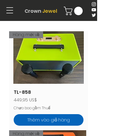
Crown
Jewel
Hàng mới về
TL-858
Giá
449,95 US$
Chưa bao gồm Thuế
Thêm vào giỏ hàng
Hàng mới về