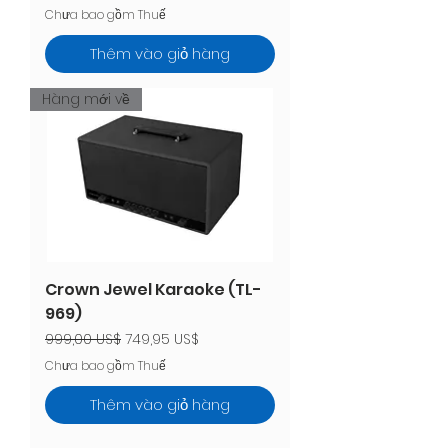
Chưa bao gồm Thuế
Thêm vào giỏ hàng
Hàng mới về
Crown Jewel Karaoke (TL-
969)
Giá thông thường
Giá bán rẻ
999,00 US$
749,95 US$
Chưa bao gồm Thuế
Thêm vào giỏ hàng