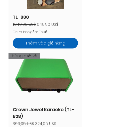
TL-888
Giá thông thường
Giá bán rẻ
1.049,90 US$
649,90 US$
Chưa bao gồm Thuế
Thêm vào giỏ hàng
Hàng mới về
Crown Jewel Karaoke (TL-
828)
Giá thông thường
Giá bán rẻ
399,95 US$
324,95 US$