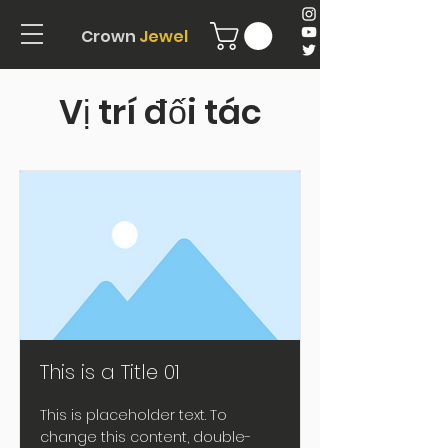
Crown
Jewel
Vị trí đối tác
This is a Title 01
This is placeholder text. To
change this content, double-