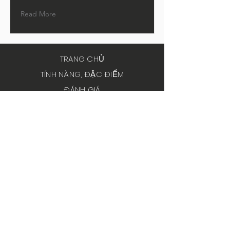
Read More
TRANG CHỦ
TÍNH NĂNG, ĐẶC ĐIỂM
ĐÁNH GIÁ
CỬA TIỆM
VẬN CHUYỂN & TRẢ LẠI
CHÍNH SÁCH LƯU TRỮ
PHƯƠNG THỨC THANH TOÁN
Câu hỏi thường gặp
INSTAGRAM
YOUTUBE