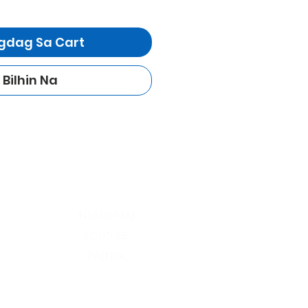
gdag Sa Cart
Bilhin Na
INSTAGRAM
YOUTUBE
TWITTER