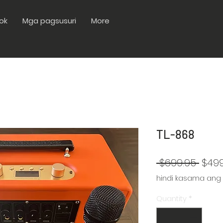
ok
Mga pagsusuri
More
TL-868
Regu
 $699.95 
$499
na
hindi kasama ang
Pres
Quantity
*