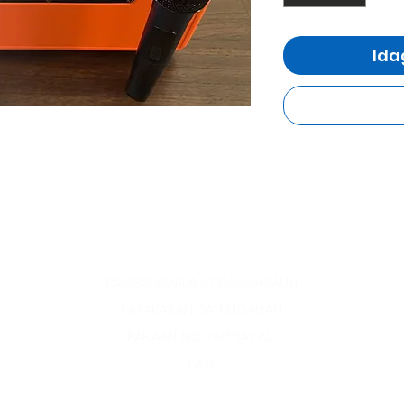
Ida
PAGPAPADALA AT PAGSASAULI
PATAKARAN SA TINDAHAN
PARAAN NG PAGBAYAD
FAQ