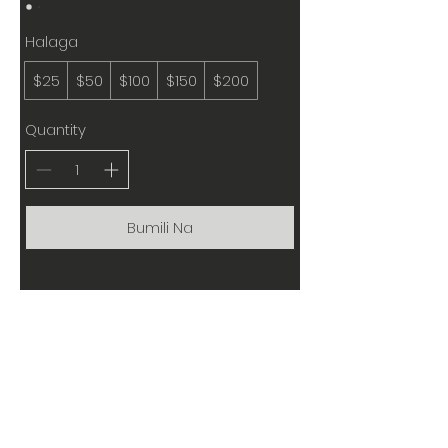
Halaga
$25
$50
$100
$150
$200
Quantity
Bumili Na
HOME
MGA TAMPOK
MGA REVIEW
MAMILI