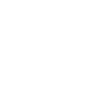
PAGPAPADALA AT PAGSASAULI
PATAKARAN SA TINDAHAN
PARAAN NG PAGBAYAD
FAQ
INSTAGRAM
YOUTUBE
TWITTER
©2022 Crown Jewel by
BMC.