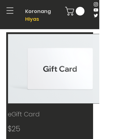
Koronang
Hiyas
eGift Card
$25