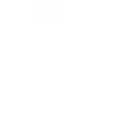
ストアポリシー
お支払い方法
よくある質問
インスタグラム
YOUTUBE
ツイッター
©2022CrownJewel by
BMC.