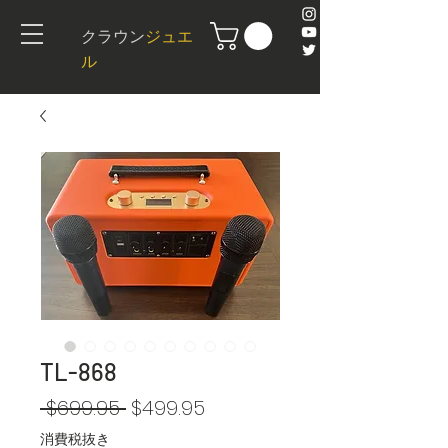
クラウン
ジュエ
ル
TL-868
通
セ
 $699.95 
$499.95
常
ー
消費税抜き