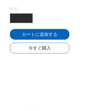
価
ル
数量
*
格
価
格
カートに追加する
今すぐ購入
ホーム
特徴
レビュー
店
配送と返品について